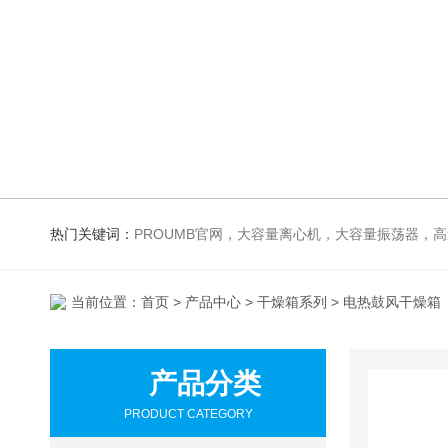
热门关键词：
PROUMB官网，大容量离心机，大容量振荡器，高速冷冻离心机，生化、光照、振荡培养箱，磁力搅拌器
当前位置：
首页
>
产品中心
>
干燥箱系列
> 电热鼓风干燥箱
产品分类
PRODUCT CATEGORY