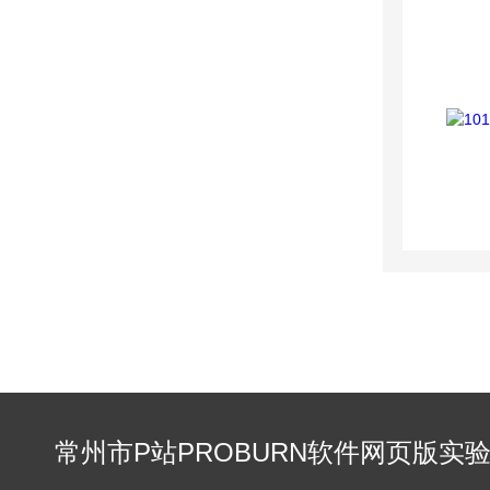
常州市P站PROBURN软件网页版实
仪器有限公司