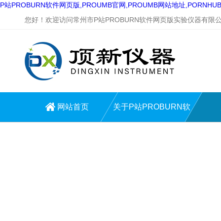
P站PROBURN软件网页版,PROUMB官网,PROUMB网站地址,PORNH
您好！欢迎访问常州市P站PROBURN软件网页版实验仪器有限公司
网站首页
关于P站PROBURN软
件网页版