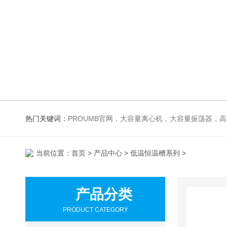
热门关键词：
PROUMB官网，大容量离心机，大容量振荡器，高速冷冻离心机，生化、光照、振荡培养箱，磁力搅拌器
当前位置：
首页
>
产品中心
>
低温恒温槽系列
>
产品分类
PRODUCT CATEGORY