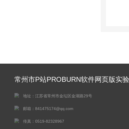
常州市P站PROBURN软件网页版实
仪器有限公司
地址：江苏省常州市金坛区金湖路29号
邮箱：841475174@qq.com
传真：0519-82328967