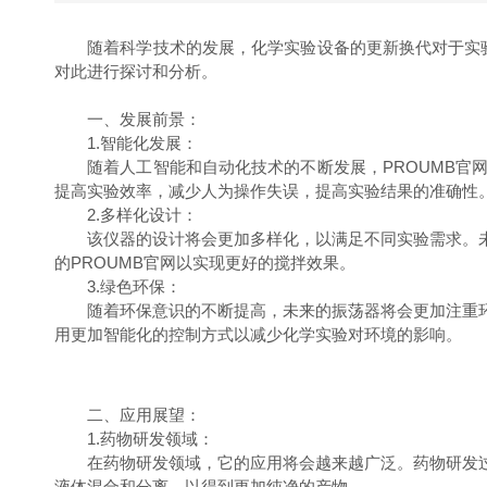
随着科学技术的发展，化学实验设备的更新换代对于实验结
对此进行探讨和分析。
一、发展前景：
1.智能化发展：
随着人工智能和自动化技术的不断发展，PROUMB官网将会
提高实验效率，减少人为操作失误，提高实验结果的准确性
2.多样化设计：
该仪器的设计将会更加多样化，以满足不同实验需求。未来的
的PROUMB官网以实现更好的搅拌效果。
3.绿色环保：
随着环保意识的不断提高，未来的振荡器将会更加注重环保和节
用更加智能化的控制方式以减少化学实验对环境的影响。
二、应用展望：
1.药物研发领域：
在药物研发领域，它的应用将会越来越广泛。药物研发过
液体混合和分离，以得到更加纯净的产物。