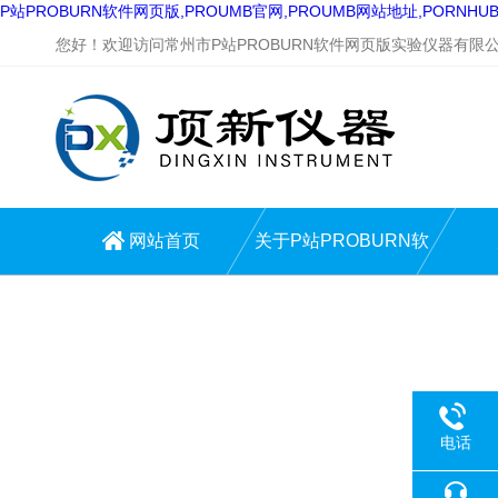
P站PROBURN软件网页版,PROUMB官网,PROUMB网站地址,PORNH
您好！欢迎访问常州市P站PROBURN软件网页版实验仪器有限公司
网站首页
关于P站PROBURN软
件网页版
电话