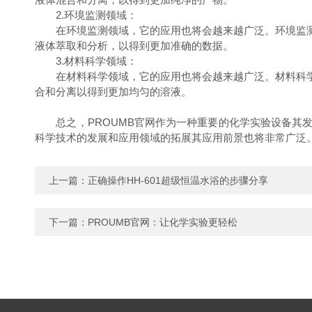
2.环境监测领域：
在环境监测领域，它的应用也将会越来越广泛。环境监
液体萃取和分析，以得到更加准确的数据。
3.材料科学领域：
在材料科学领域，它的应用也将会越来越广泛。材料科学研究
合和分离以得到更加均匀的溶液。
总之，PROUMB官网作为一种重要的化学实验设备其发展前
科学技术的发展和应用领域的拓展其应用前景也将非常广泛
上一篇：
正确操作HH-601超级恒温水浴的步骤分享
下一篇：
PROUMB官网：让化学实验更轻松